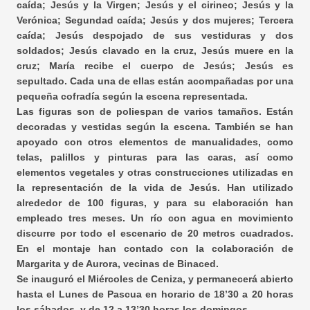
caída; Jesús y la Virgen; Jesús y el cirineo; Jesús y la
Verónica; Segundad caída; Jesús y dos mujeres; Tercera
caída; Jesús despojado de sus vestiduras y dos
soldados; Jesús clavado en la cruz, Jesús muere en la
cruz; María recibe el cuerpo de Jesús; Jesús es
sepultado. Cada una de ellas están acompañadas por una
pequeña cofradía según la escena representada.
Las figuras son de poliespan de varios tamaños. Están
decoradas y vestidas según la escena. También se han
apoyado con otros elementos de manualidades, como
telas, palillos y pinturas para las caras, así como
elementos vegetales y otras construcciones utilizadas en
la representación de la vida de Jesús. Han utilizado
alrededor de 100 figuras, y para su elaboración han
empleado tres meses. Un río con agua en movimiento
discurre por todo el escenario de 20 metros cuadrados.
En el montaje han contado con la colaboración de
Margarita y de Aurora, vecinas de Binaced.
Se inauguró el Miércoles de Ceniza, y permanecerá abierto
hasta el Lunes de Pascua en horario de 18’30 a 20 horas
los sábados, y de 12 a 13’30 horas los domingos.