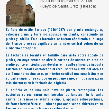
Plaza de la Iglesia sn, 22146
Pueyo de Santa Cruz (Huesca)
Edificio de estilo Barroco (1746-1757) con planta rectangular,
cabecera plana y torre no acusada en planta, construido en
piedra y ladrillo. En sus laterales se fueron añadiendo a lo largo
del tiempo diversas capillas y en la nave central sobresale un
cimborrio octogonal.
La fachada se levanta en ladrillo cara vista sobre zócalo de
piedra, en cuyo centro se abre la portada de acceso en arco de
medio punto en piedra con dovelas en resalte y línea de imposta
también en resalte enmarcado el arco. Sobre la clave del arco se
abrió una hornacina en cuyo interior se situó una cruz latina y en
su parte superior se colocó un pequeño vano, sin que aparezcan
más aberturas en la fachada de la iglesia.
El edificio es de una sola nave de planta rectangular. Las
cubiertas se realizaron con bóvedas de lunetos. En la parte
central de la nave se lavanta la cúpula, apoyada sobre pechinas,
de forma hemisférica e iluminada por ocho vanos abiertos en su
tambor, y a los pies de la nave se sitúa el coro.